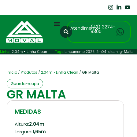
(43) 3274-
Atendimento
8300
Linha:
2,04m • Linha Clean
Tags
lançamento 2025
,
2m04
,
clean
,
gr Malta
Início
/
Produtos
/
2,04m • Linha Clean
/ GR Malta
Guarda-roupa
GR MALTA
MEDIDAS
Altura:
2,04m
Largura:
1,65m