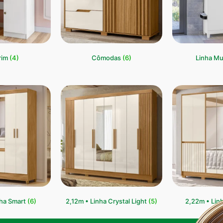
rim
(4)
Cômodas
(6)
Linha Mu
nha Smart
(6)
2,12m • Linha Crystal Light
(5)
2,22m • Lin