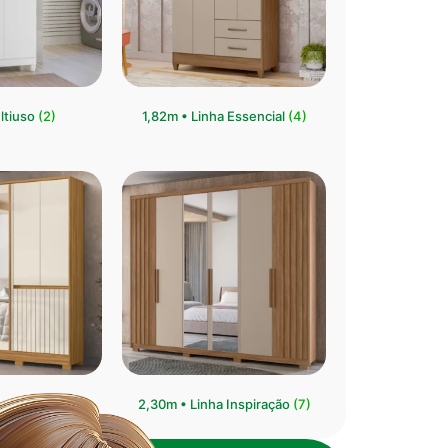
ltiuso
(2)
1,82m • Linha Essencial
(4)
ha Crystal
(6)
2,30m • Linha Inspiração
(7)