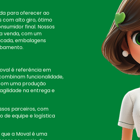
ida para oferecer ao
s com alto giro, ótimo
onsumidor final. Nossos
r a venda, com um
icada, embalagens
abamento.
oval é referência em
 combinam funcionalidade,
s com uma produção
 agilidade na entrega e
sos parceiros, com
 de equipe e logística
r que a Moval é uma