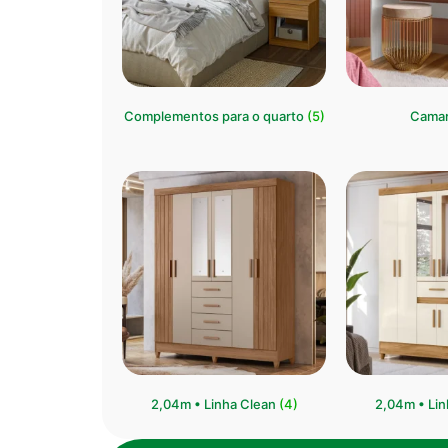
Complementos para o quarto
(5)
Cama
2,04m • Linha Clean
(4)
⁠2,04m • Li