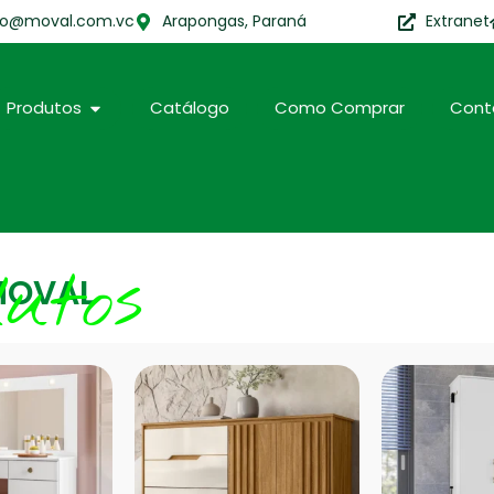
to@moval.com.vc
Arapongas, Paraná
Extranet
Produtos
Catálogo
Como Comprar
Cont
dutos
MOVAL