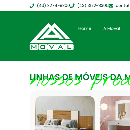
(43) 3274-8300
(43) 3172-8300
conta
Home
A Moval
nossos pro
LINHAS DE MÓVEIS DA 