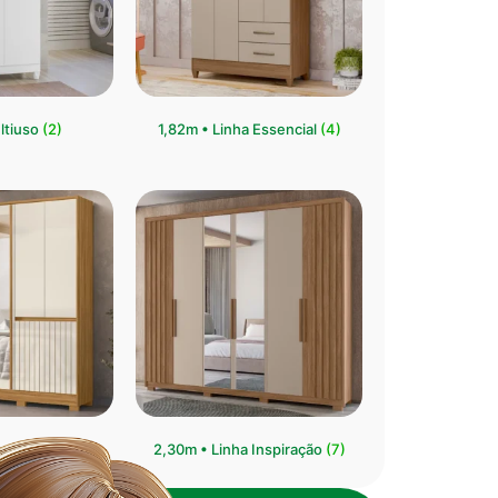
ltiuso
(2)
1,82m • Linha Essencial
(4)
ha Crystal
(6)
2,30m • Linha Inspiração
(7)