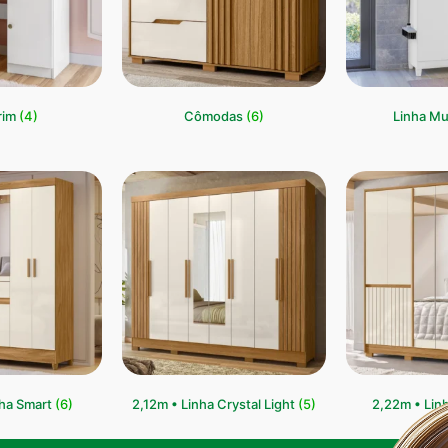
rim
(4)
Cômodas
(6)
Linha Mu
nha Smart
(6)
2,12m • Linha Crystal Light
(5)
2,22m • Lin