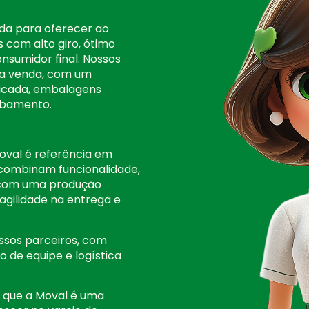
ida para oferecer ao
s com alto giro, ótimo
onsumidor final. Nossos
r a venda, com um
icada, embalagens
abamento.
oval é referência em
 combinam funcionalidade,
s com uma produção
 agilidade na entrega e
sos parceiros, com
 de equipe e logística
r que a Moval é uma