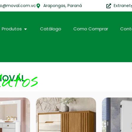
to@moval.com.vc
Arapongas, Paraná
Extranet
Produtos
Catálogo
Como Comprar
Cont
dutos
MOVAL