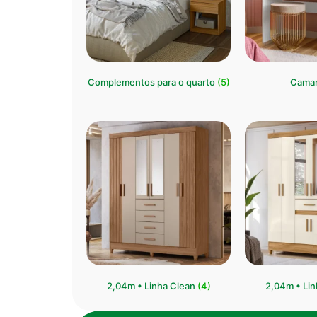
Complementos para o quarto
(5)
Cama
2,04m • Linha Clean
(4)
⁠2,04m • Li