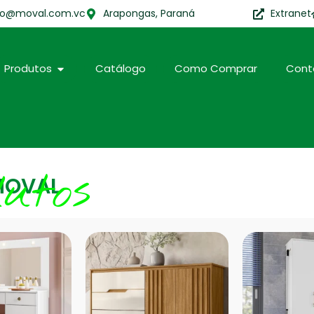
to@moval.com.vc
Arapongas, Paraná
Extranet
Produtos
Catálogo
Como Comprar
Cont
dutos
MOVAL