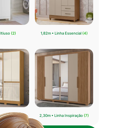
ltiuso
(2)
1,82m • Linha Essencial
(4)
ha Crystal
(6)
2,30m • Linha Inspiração
(7)