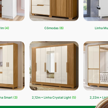
rim
(4)
Cômodas
(6)
Linha Mu
nha Smart
(3)
2,12m • Linha Crystal Light
(5)
2,22m • Lin