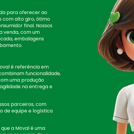
ida para oferecer ao
s com alto giro, ótimo
onsumidor final. Nossos
r a venda, com um
icada, embalagens
abamento.
oval é referência em
 combinam funcionalidade,
s com uma produção
 agilidade na entrega e
sos parceiros, com
 de equipe e logística
r que a Moval é uma