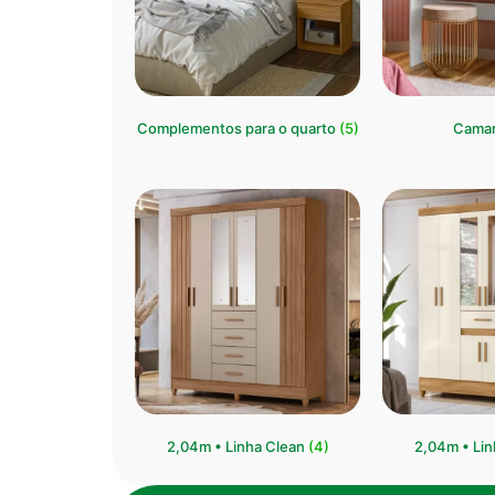
Complementos para o quarto
(5)
Cama
2,04m • Linha Clean
(4)
⁠2,04m • Li