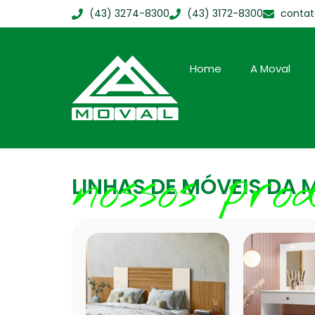
(43) 3274-8300
(43) 3172-8300
conta
Home
A Moval
nossos pro
LINHAS DE MÓVEIS DA 