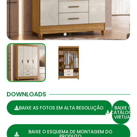
DOWNLOADS
BAIXE AS FOTOS EM ALTA RESOLUÇÃO
BAIXE O
CATÁLOGO
VIRTUAL
BAIXE O ESQUEMA DE MONTAGEM DO
PRODUTO