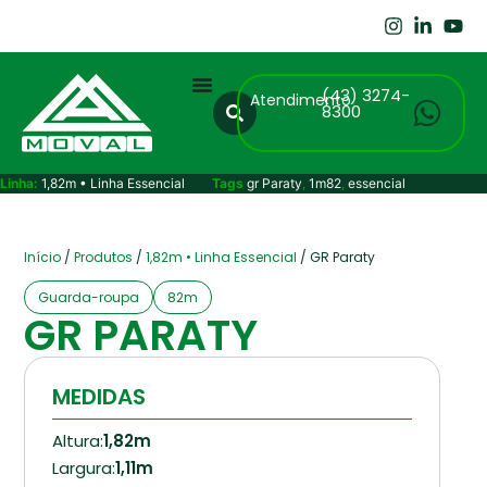
(43) 3274-
Atendimento
8300
Linha:
1,82m • Linha Essencial
Tags
gr Paraty
,
1m82
,
essencial
Início
/
Produtos
/
1,82m • Linha Essencial
/ GR Paraty
Guarda-roupa
82m
GR PARATY
MEDIDAS
Altura:
1,82m
Largura:
1,11m