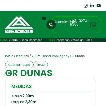
(43) 3274-
Atendimento
8300
Linha:
2,30m • Linha Inspiração
Tags
inspiracao
,
2m30
,
gr Dunas
Início
/
Produtos
/
2,30m • Linha Inspiração
/ GR Dunas
Guarda-roupa
2m30
GR DUNAS
MEDIDAS
Altura:
2,30m
Largura:
2,30m