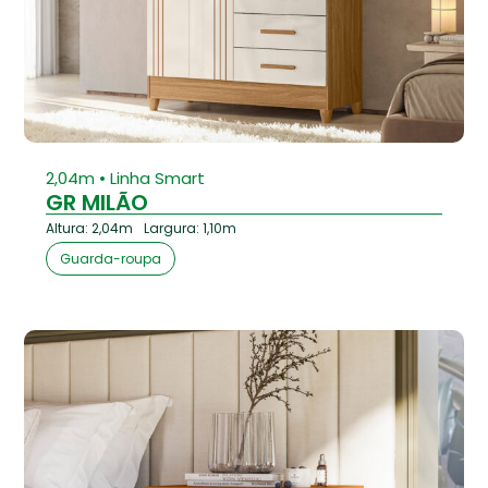
⁠2,04m • Linha Smart
GR MILÃO
Altura: 2,04m
Largura: 1,10m
Guarda-roupa