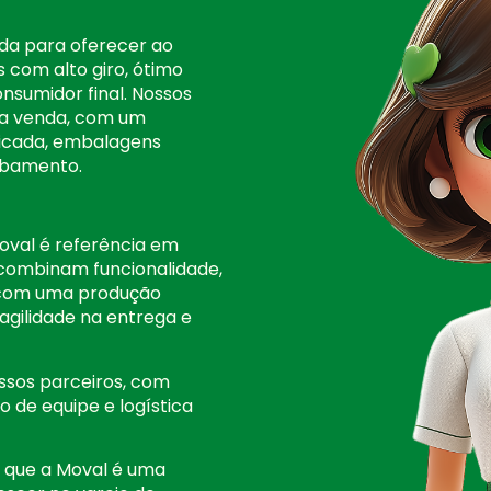
ida para oferecer ao
s com alto giro, ótimo
onsumidor final. Nossos
r a venda, com um
icada, embalagens
abamento.
oval é referência em
 combinam funcionalidade,
s com uma produção
 agilidade na entrega e
sos parceiros, com
 de equipe e logística
r que a Moval é uma