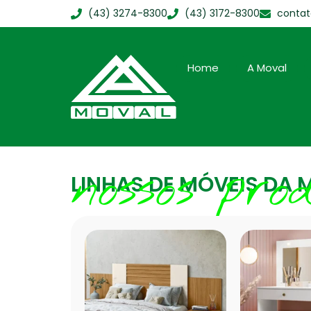
(43) 3274-8300
(43) 3172-8300
conta
Home
A Moval
nossos pro
LINHAS DE MÓVEIS DA 