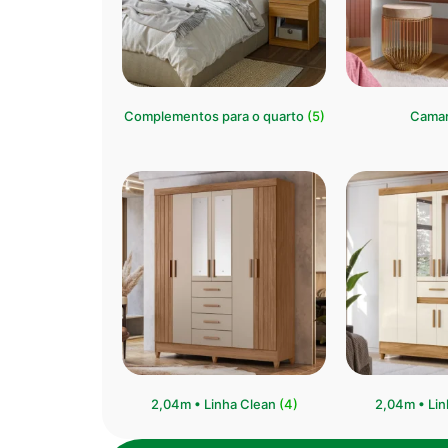
Complementos para o quarto
(5)
Cama
2,04m • Linha Clean
(4)
⁠2,04m • Li