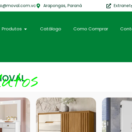
to@moval.com.vc
Arapongas, Paraná
Extranet
Produtos
Catálogo
Como Comprar
Cont
dutos
MOVAL