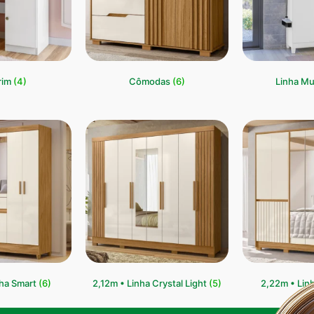
rim
(4)
Cômodas
(6)
Linha Mu
nha Smart
(6)
2,12m • Linha Crystal Light
(5)
2,22m • Lin