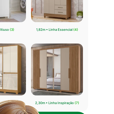
ltiuso
(3)
1,82m • Linha Essencial
(4)
ha Crystal
(6)
2,30m • Linha Inspiração
(7)