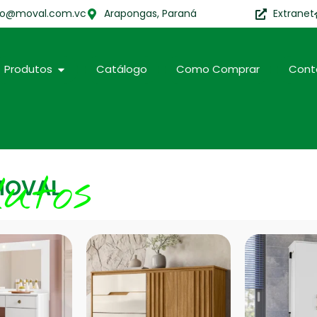
to@moval.com.vc
Arapongas, Paraná
Extranet
Produtos
Catálogo
Como Comprar
Cont
dutos
MOVAL