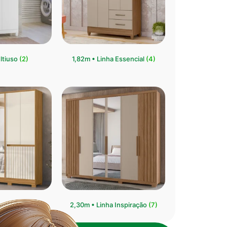
ltiuso
(2)
1,82m • Linha Essencial
(4)
ha Crystal
(6)
2,30m • Linha Inspiração
(7)