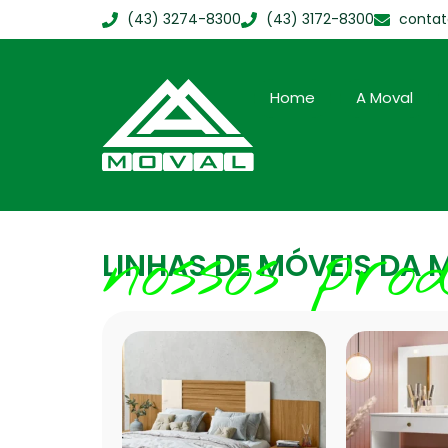
(43) 3274-8300
(43) 3172-8300
conta
Home
A Moval
nossos pro
LINHAS DE MÓVEIS DA 