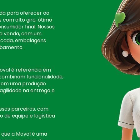
ida para oferecer ao
s com alto giro, ótimo
onsumidor final. Nossos
r a venda, com um
icada, embalagens
abamento.
oval é referência em
 combinam funcionalidade,
s com uma produção
 agilidade na entrega e
sos parceiros, com
 de equipe e logística
r que a Moval é uma