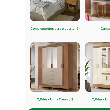
Complementos para o quarto
(5)
Cama
2,04m • Linha Clean
(4)
⁠2,04m • Li