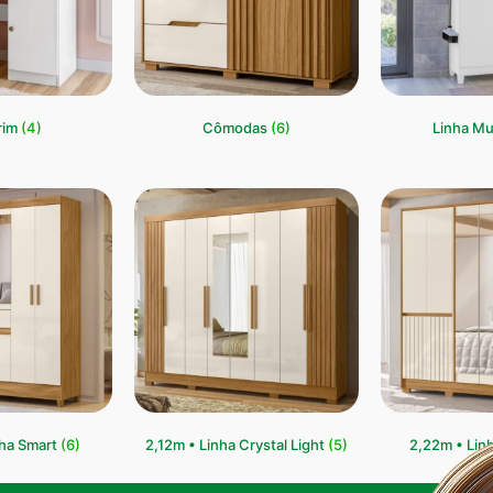
rim
(4)
Cômodas
(6)
Linha Mu
nha Smart
(6)
2,12m • Linha Crystal Light
(5)
2,22m • Lin