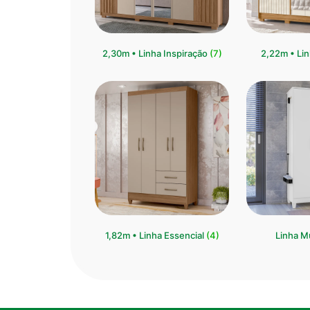
2,30m • Linha Inspiração
(7)
2,22m • Lin
1,82m • Linha Essencial
(4)
Linha M