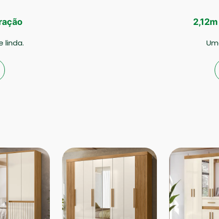
iração
2,12m 
 linda.
Uma