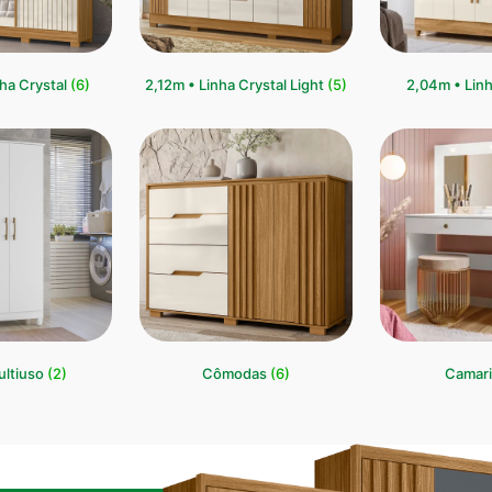
ha Crystal
(6)
2,12m • Linha Crystal Light
(5)
⁠2,04m • Lin
ultiuso
(2)
Cômodas
(6)
Camar